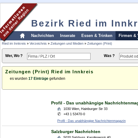
Bezirk Ried im Innkr
Nachrichten
Inserate
Essen & Trinken
Firmen & 
Ried im Innkreis
»
Verzeichnis
»
Zeitungen und Medien
»
Zeitungen (Print)
Wer, Wo ?
Was ?
Zeitungen (Print) Ried im Innkreis
es wurden
17 Einträge
gefunden
Profil - Das unabhängige Nachrichtenma
1030
Wien
,
Hainburger Str 33
+43 1 53470-0
Profil - Das unabhängige Nachrichtenmagazin
Salzburger Nachrichten
5020
Salzburg
,
Karolingerstr 40