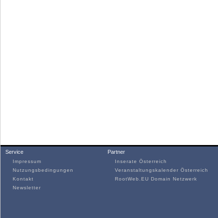
Service
Partner
Impressum
Inserate Österreich
Nutzungsbedingungen
Veranstaltungskalender Österreich
Kontakt
RootWeb.EU Domain Netzwerk
Newsletter