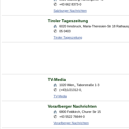
+43 662 8373-0
Salzburger Nachrichten
Tiroler Tageszeitung
6020
Innsbruck
,
Maria-Theresien-Str 18 Rathausg
05 0403
Tiroler Tageszeitung
TV-Media
1020
Wien,
,
Taborstraße 1-3
(+43)1/21312-0,
TV-Media
Vorarlberger Nachrichten
6800
Feldkirch
,
Churer Str 15
+43 5522 76644-0
Vorarlberger Nachrichten