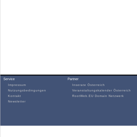
Service
Partner
Impressum
Inserate Österreich
Nutzungsbedingungen
Veranstaltungskalender Österreich
Kontakt
RootWeb.EU Domain Netzwerk
Newsletter