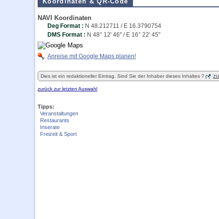
Koordinaten & QR-Code
NAVI Koordinaten
Deg Format :
N
48.212711
/ E
16.3790754
DMS Format :
N 48° 12' 46'' / E 16° 22' 45''
Anreise mit Google Maps planen!
zu
Dies ist ein redaktioneller Eintrag. Sind Sie der Inhaber dieses Inhaltes ?
zurück zur letzten Auswahl
Tipps:
Veranstaltungen
Restaurants
Inserate
Freizeit & Sport