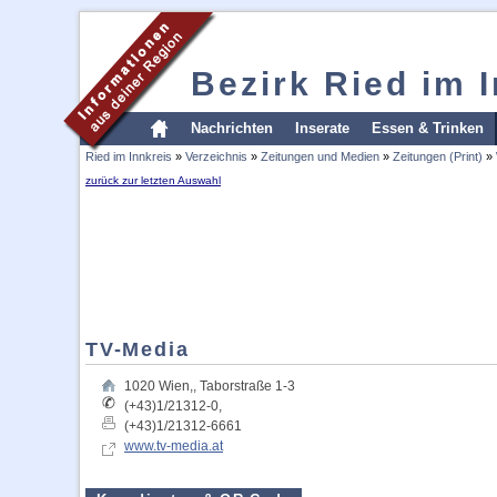
Bezirk Ried im 
Nachrichten
Inserate
Essen & Trinken
Ried im Innkreis
»
Verzeichnis
»
Zeitungen und Medien
»
Zeitungen (Print)
»
zurück zur letzten Auswahl
TV-Media
1020
Wien,
,
Taborstraße 1-3
(+43)1/21312-0,
(+43)1/21312-6661
www.tv-media.at