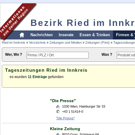
Bezirk Ried im Innkr
Nachrichten
Inserate
Essen & Trinken
Firmen & 
Ried im Innkreis
»
Verzeichnis
»
Zeitungen und Medien
»
Zeitungen (Print)
»
Tageszeitunge
Wer, Wo ?
Was ?
Tageszeitungen Ried im Innkreis
es wurden
11 Einträge
gefunden
"Die Presse"
1030
Wien
,
Hainburger Str 33
+43 1 51414-0
"Die Presse"
Kleine Zeitung
8010
Graz
,
Schönaug 64