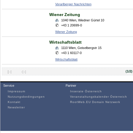
Vorarlberger Nachrichten
Wiener Zeitung
1040
Wien
,
Wiedner Gürtel 10
+43 1 20699-0
Wiener Zeitung
Wirtschaftsblatt
1110
Wien
,
Geiselbergstr 15
+43 1 60117-0
Wirtschaftsblatt
(1/2)
Service
Partner
Impressum
Inserate Österreich
Nutzungsbedingungen
Veranstaltungskalender Österreich
Kontakt
RootWeb.EU Domain Netzwerk
Newsletter