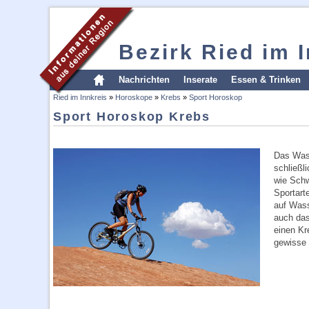
Bezirk Ried im 
Nachrichten
Inserate
Essen & Trinken
Ried im Innkreis
»
Horoskope
»
Krebs
»
Sport Horoskop
Sport Horoskop Krebs
Das Wass
schließl
wie Schw
Sportart
auf Wass
auch das
einen Kr
gewisse 