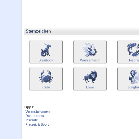
Sternzeichen
Steinbock
Wassermann
Fisch
Krebs
Löwe
Jungfr
Tipps:
Veranstaltungen
Restaurants
Inserate
Freizeit & Sport