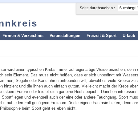
Seite durchsuchen :
Innkreis
Firmen & Verzeichnis
Veranstaltungen
Freizeit & Sport
Urlaub
er wird einen typischen Krebs immer auf eigenartige Weise anziehen, denn e
ich sein Element. Das muss nicht heißen, dass er sich unbedingt mit Wassers
immen, Segeln oder Kanufahren anfreunden will, obwohl es viele Krebse zu 
en hinzieht und die ihnen auch einfach guttun. Vielleicht macht der Krebs abe
erskiern Furore oder leistet sich gar eine Hochseejacht. Daneben interessiert
 Sportfliegen und eventuell auch der eine oder andere Tauchgang. Sport muss
ebs auf jeden Fall genügend Freiraum für die eigene Fantasie bieten, denn oh
Philosophie beim Sport geht es eben nicht.