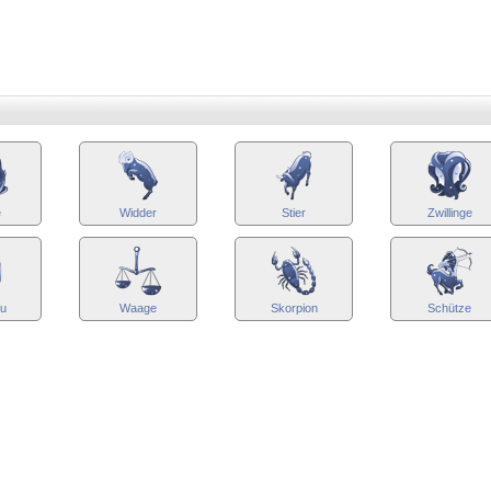
e
Widder
Stier
Zwillinge
au
Waage
Skorpion
Schütze