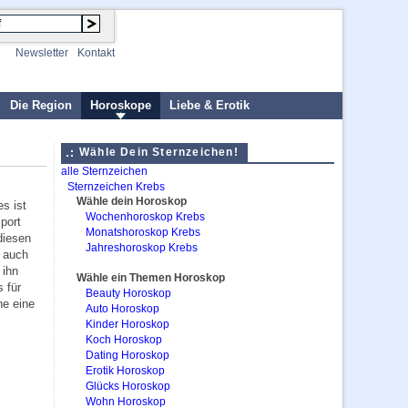
Newsletter
Kontakt
Die Region
Horoskope
Liebe & Erotik
Wähle Dein Sternzeichen!
alle Sternzeichen
Sternzeichen Krebs
Wähle dein Horoskop
s ist
Wochenhoroskop Krebs
port
Monatshoroskop Krebs
diesen
Jahreshoroskop Krebs
r auch
 ihn
Wähle ein Themen Horoskop
 für
Beauty Horoskop
ne eine
Auto Horoskop
Kinder Horoskop
Koch Horoskop
Dating Horoskop
Erotik Horoskop
Glücks Horoskop
Wohn Horoskop