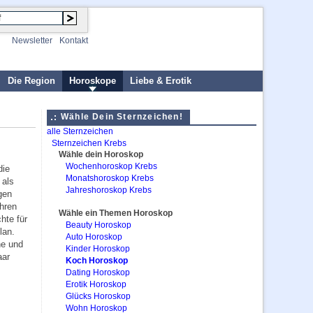
Newsletter
Kontakt
Die Region
Horoskope
Liebe & Erotik
Wähle Dein Sternzeichen!
alle Sternzeichen
Sternzeichen Krebs
Wähle dein Horoskop
Wochenhoroskop Krebs
die
Monatshoroskop Krebs
 als
Jahreshoroskop Krebs
gen
hren
Wähle ein Themen Horoskop
hte für
Beauty Horoskop
lan.
Auto Horoskop
he und
Kinder Horoskop
aar
Koch Horoskop
Dating Horoskop
Erotik Horoskop
Glücks Horoskop
Wohn Horoskop