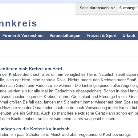
Seite durchsuchen :
Innkreis
Firmen & Verzeichnis
Veranstaltungen
Freizeit & Sport
Urlaub
entieren sich Krebse am Herd
 der Krebse dreht sich alles um ein behagliches Heim. Natürlich spielt dabei 
lle, also der Herd, eine zentrale Rolle. Nichts macht den Krebsen mehr Spaß,
ilie nach Strich und Faden zu verwöhnen. Die Lieblingsspeisen aller Angehöri
nde werden ein für alle Mal im Gedächtnis abgespeichert. Schon in das Umrü
seschneiden legen die Krebse all ihre Zärtlichkeit und Fürsorge hinein. Geric
inmal großen Beifall gab, landen mit Sicherheit immer wieder auf dem Speisep
 Rezepte von der Oma finden auch heute noch Verwendung in der Krebsküc
ehütet wie ein Schatz. Auch so manches elektrische Gerät kann schon ein p
f dem Buckel haben, so leicht wird eben nichts weggeschmissen.
 mögen es die Krebse kulinarisch
nden ein paar Schalentiere. Meist wird aber vegetarische Kost bevorzugt.