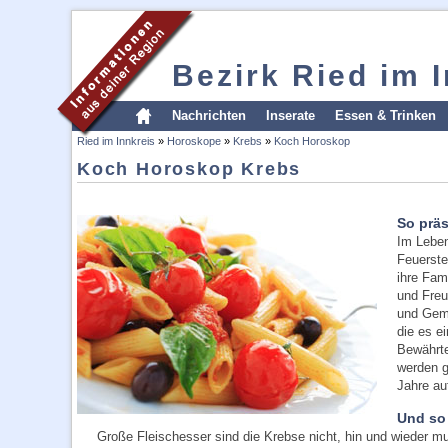
Bezirk Ried im 
Nachrichten
Inserate
Essen & Trinken
Ried im Innkreis
»
Horoskope
»
Krebs
»
Koch Horoskop
Koch Horoskop Krebs
So präs
Im Leben
Feuerste
ihre Fam
und Freu
und Gemü
die es e
Bewährte
werden g
Jahre au
Und so
Große Fleischesser sind die Krebse nicht, hin und wieder mu