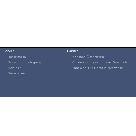
Service
Partner
Impressum
Inserate Österreich
Nutzungsbedingungen
Veranstaltungskalender Österreich
Kontakt
RootWeb.EU Domain Netzwerk
Newsletter