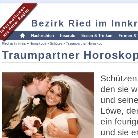
Bezirk Ried im Innkr
Nachrichten
Inserate
Essen & Trinken
Firmen & 
Ried im Innkreis
»
Horoskope
»
Schütze
»
Traumpartner Horoskop
Traumpartner Horoskop
Schützen 
den sie w
und seine
Löwe, der
ein feuri
und sie e