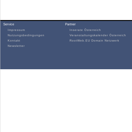
Service
Partner
Impressum
Inserate Österreich
Nutzungsbedingungen
Veranstaltungskalender Österreich
Kontakt
RootWeb.EU Domain Netzwerk
Newsletter