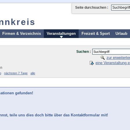
Seite durchsuchen :
Innkreis
Firmen & Verzeichnis
Veranstaltungen
Freizeit & Sport
Urlaub
Suchen :
zur erweitert
eine Veranstaltung e
en
g
nächsten 7 Tage
alle
mationen gefunden!
nst, teile uns dies doch bitte über das Kontaktformular mit!