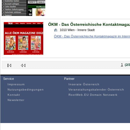
ÖKM - Das Österreichische Kontaktmagazi
1010
Wien - Innere Stadt
ÖKM - Das Österreichische Kontaktmagazin im Intern
1
(2/3
Service
Partner
Impressum
Inserate Österreich
Nutzungsbedingungen
Veranstaltungskalender Österreich
Kontakt
RootWeb.EU Domain Netzwerk
Newsletter