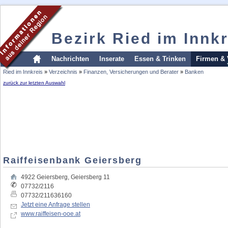
Bezirk Ried im Innkr
Nachrichten
Inserate
Essen & Trinken
Firmen & 
Ried im Innkreis
»
Verzeichnis
»
Finanzen, Versicherungen und Berater
»
Banken
zurück zur letzten Auswahl
Raiffeisenbank Geiersberg
4922
Geiersberg
,
Geiersberg 11
07732/2116
07732/211636160
Jetzt eine Anfrage stellen
www.raiffeisen-ooe.at