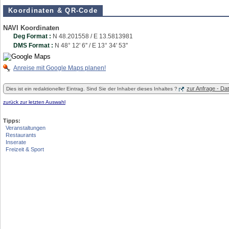
Koordinaten & QR-Code
NAVI Koordinaten
Deg Format :
N
48.201558
/ E
13.5813981
DMS Format :
N 48° 12' 6'' / E 13° 34' 53''
Anreise mit Google Maps planen!
zur Anfrage - D
Dies ist ein redaktioneller Eintrag. Sind Sie der Inhaber dieses Inhaltes ?
zurück zur letzten Auswahl
Tipps:
Veranstaltungen
Restaurants
Inserate
Freizeit & Sport