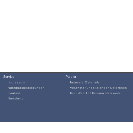
Service
Partner
Impressum
Inserate Österreich
Nutzungsbedingungen
Veranstaltungskalender Österreich
Kontakt
RootWeb.EU Domain Netzwerk
Newsletter